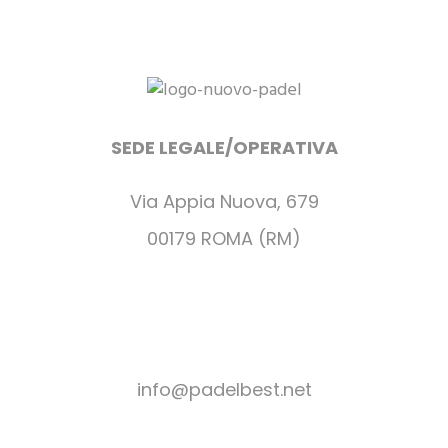
SEDE LEGALE/OPERATIVA
Via Appia Nuova, 679
00179 ROMA (RM)
+39 06 2031223
+39 06 2056634
+39 392 2639937
info@padelbest.net