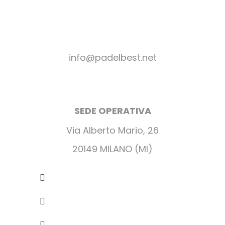
+39 06 2031223
+39 06 2056634
+39 392 2639937
info@padelbest.net
SEDE OPERATIVA
Via Alberto Mario, 26
20149 MILANO (MI)