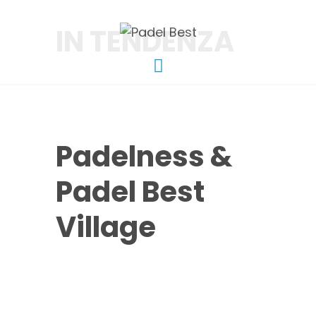
IN TENDENZA
Padelness &
Padel Best
Village
Una sinergia Made in
Italy dal respiro