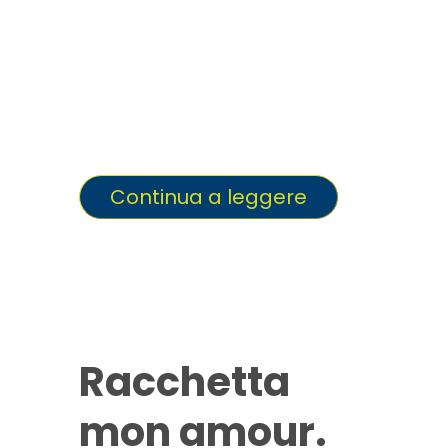
nell’edizione Village,
il grande show che
sta ridefinendo il
concetto di sport e
intrattenimento.
Continua a leggere
Racchetta
mon amour.