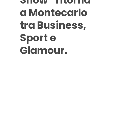
Show” ritorna
a Montecarlo
tra Business,
Sport e
Glamour.
Montecarlo, 26 – 27
aprile 2025 – Dopo il
successo di Padel
Best Expo 2024, torna
la seconda edizione
del Padel Best