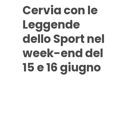
Cervia con le
Leggende
dello Sport nel
week-end del
15 e 16 giugno
Dopo il successo
della seconda
edizione tenutasi a
Monte-Carlo dal 7 al
9 aprile scorso, la