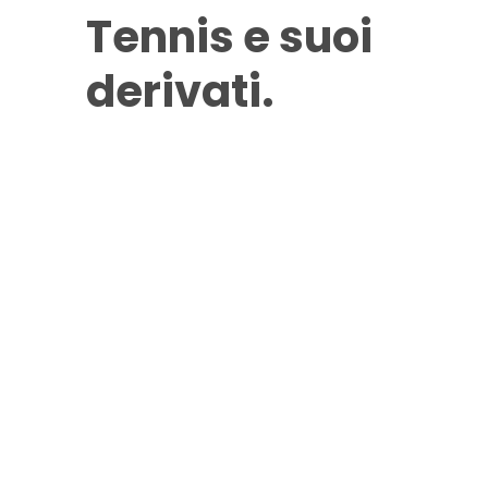
Tennis e suoi
derivati.
A Padel Best Expo
2025, non solo padel.
Nel nuovo progetto i
focus su pickleball,
badminton,
tennistavolo e
squash. Con il cuore
sempre rivolto al
tennis,
naturalmente.